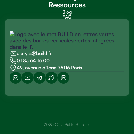
Ressources
Blog
FAQ
claryss@build.fr
01 83 64 16 00
49, avenue d’Iéna 75116 Paris
2025 © La Petite Brindille